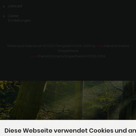
Lieferzeit
Cookie
Einstellungen
Kletterwald Ibbenbüren © 2026 | Template © 2009-2026 by
mod
ified eCommerce
Shopsoftware
mod
ified eCommerce Shopsoftware © 2009-2026
Diese Webseite verwendet Cookies und a