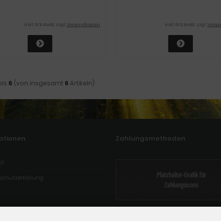
inkl. 19 % MwSt. zzgl.
Versandkosten
inkl. 19 % MwSt. zzgl.
Versa
bis
6
(von insgesamt
6
Artikeln)
ationen
Zahlungsmethoden
ap
schutzerklärung
Die Box kann unter