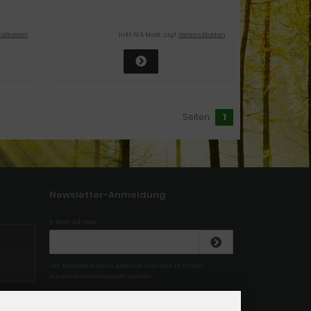
ndkosten
inkl. 19 % MwSt. zzgl.
Versandkosten
Seiten:
1
Newsletter-Anmeldung
E-Mail-Adresse:
Der Newsletter kann jederzeit hier oder in Ihrem
Kundenkonto abbestellt werden.