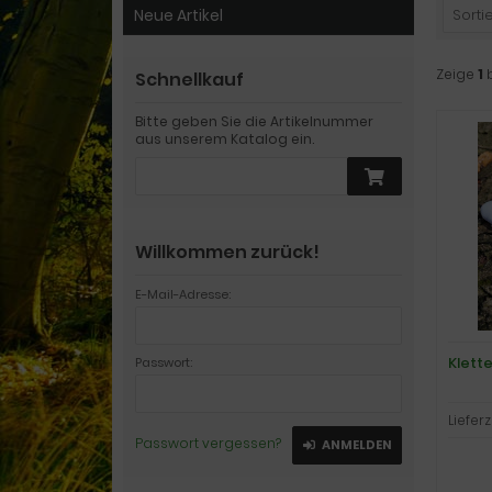
Neue Artikel
Sortie
Zeige
1
Schnellkauf
Bitte geben Sie die Artikelnummer
aus unserem Katalog ein.
Willkommen zurück!
E-Mail-Adresse:
Klett
Passwort:
Lieferz
Passwort vergessen?
ANMELDEN