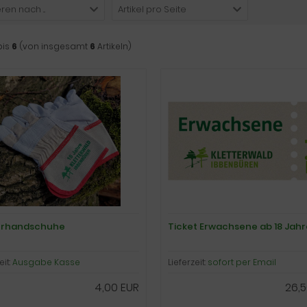
ren nach ...
Artikel pro Seite
bis
6
(von insgesamt
6
Artikeln)
erhandschuhe
Ticket Erwachsene ab 18 Jahr
eit:
Ausgabe Kasse
Lieferzeit:
sofort per Email
4,00 EUR
26,5