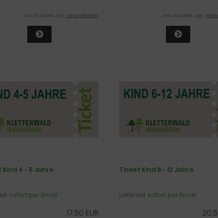
inkl. 19 % MwSt. zzgl.
Versandkosten
inkl. 19 % MwSt. zzgl.
Versa
 Kind 4 - 5 Jahre
Ticket Kind 6 - 12 Jahre
eit:
sofort per Email
Lieferzeit:
sofort per Email
17,50 EUR
20,5