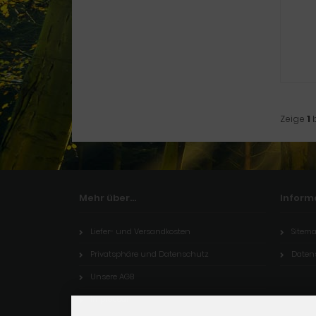
Zeige
1
Mehr über...
Inform
Liefer- und Versandkosten
Sitem
Privatsphäre und Datenschutz
Daten
Unsere AGB
Impressum