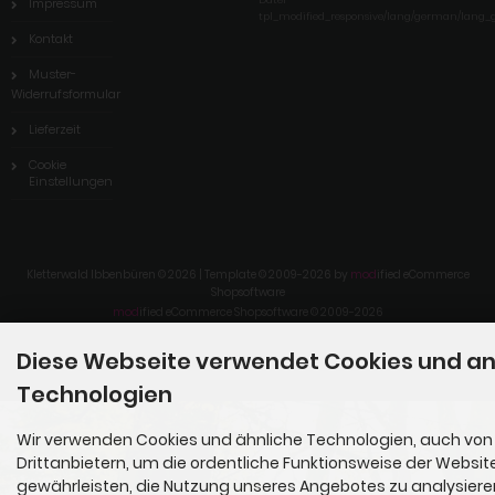
Impressum
tpl_modified_responsive/lang/german/lang_
Kontakt
Muster-
Widerrufsformular
Lieferzeit
Cookie
Einstellungen
Kletterwald Ibbenbüren © 2026 | Template © 2009-2026 by
mod
ified eCommerce
Shopsoftware
mod
ified eCommerce Shopsoftware © 2009-2026
Diese Webseite verwendet Cookies und a
Technologien
Wir verwenden Cookies und ähnliche Technologien, auch von
Drittanbietern, um die ordentliche Funktionsweise der Websit
gewährleisten, die Nutzung unseres Angebotes zu analysier