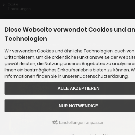
Cookie
Einstellungen
Diese Webseite verwendet Cookies und a
Kletterwald Ibbenbüren © 2026 | Template © 2009-2026 by
mod
ified eCommerce
Technologien
Shopsoftware
mod
ified eCommerce Shopsoftware © 2009-2026
Wir verwenden Cookies und ähnliche Technologien, auch von
Drittanbietern, um die ordentliche Funktionsweise der Websit
gewährleisten, die Nutzung unseres Angebotes zu analysier
Ihnen ein bestmögliches Einkaufserlebnis bieten zu können. W
Informationen finden Sie in unserer Datenschutzerklärung.
ALLE AKZEPTIEREN
NUR NOTWENDIGE
Einstellungen anpassen